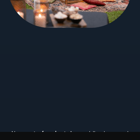
Nasza
strefa orientalna
wybija się ponad