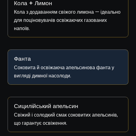
Кола + Лимон
Кола з додаванням свіжого лимона — ідеально
для поціновувачів освіжаючих газованих
напоїв.
Фанта
Соковита й освіжаюча апельсинова фанта у
вигляді димної насолоди.
Сицилійський апельсин
Свіжий і солодкий смак соковитих апельсинів,
що гарантує освіження.