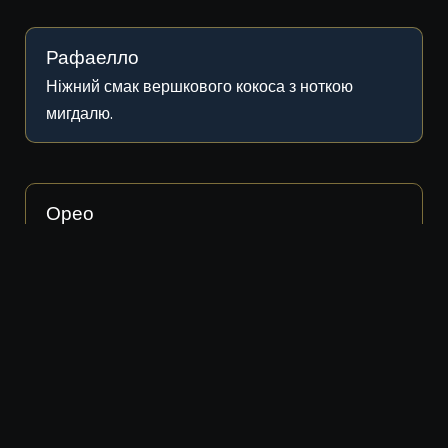
Рафаелло
Ніжний смак вершкового кокоса з ноткою
мигдалю.
Орео
Шоколадне печиво з кремовою начинкою та
захопливим ароматом.
Малина + М’ята
Унікальне поєднання малинової солодкості з
ноткою свіжої м’яти.